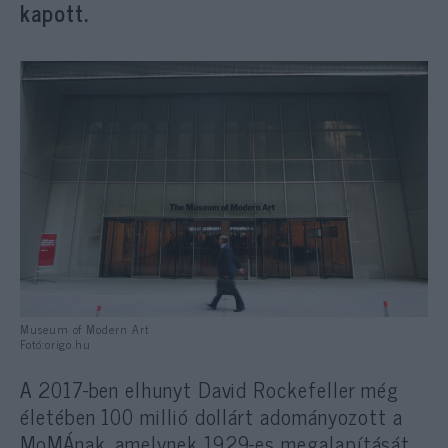
kapott.
Museum of Modern Art
Fotó:origo.hu
A 2017-ben elhunyt David Rockefeller még
életében 100 millió dollárt adományozott a
MoMÁnak, amelynek 1929-es megalapítását