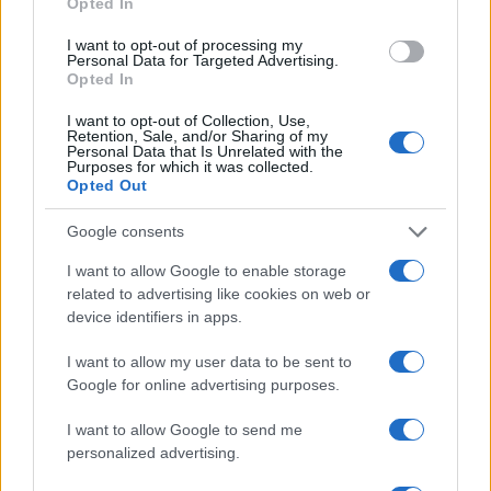
Opted In
anyagából, közte latin-amerikai művekből és
afroamerikai művészek alkotásaiból, ez
I want to opt-out of processing my
Personal Data for Targeted Advertising.
utóbbit együttműködésben a harlemi Studio
Opted In
Museummal. Az AFP hírügynökség szerint a
I want to opt-out of Collection, Use,
MoMa tavaly 100 millió dollár adományt
Retention, Sale, and/or Sharing of my
Personal Data that Is Unrelated with the
kapott David Geffen producertől.
Purposes for which it was collected.
Opted Out
Google consents
I want to allow Google to enable storage
related to advertising like cookies on web or
device identifiers in apps.
I want to allow my user data to be sent to
Google for online advertising purposes.
I want to allow Google to send me
personalized advertising.