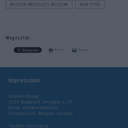
MODERN MŰVÉSZETI MÚZEUM
NEW YORK
Megosztás:
Print
Email
Impresszum
Szerkesztőség:
1037 Budapest, Seregély u. 17.
Email:
info@neokohn.hu
Főszerkesztő: Megyeri Jonatán
További információ »