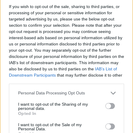
csaknem egyharmaddal nagyobb legyen a
If you wish to opt-out of the sale, sharing to third parties, or
kiállítótér, 3600 négyzetméterrel toldják
processing of your personal or sensitive information for
meg a jelenleg 12 500 négyzetméternyi
targeted advertising by us, please use the below opt-out
kiállítóteret.
section to confirm your selection. Please note that after your
opt-out request is processed you may continue seeing
interest-based ads based on personal information utilized by
The Studio néven új csarnok nyílik kísérleti
us or personal information disclosed to third parties prior to
művészetek, élő előadások és vetítések
your opt-out. You may separately opt-out of the further
disclosure of your personal information by third parties on the
számára, ez alkotja majd a múzeumegyüttes
IAB’s list of downstream participants. This information may
szívét. További újításként, az otthont adó
also be disclosed by us to third parties on the
IAB’s List of
városhoz való szorosabb kapcsolódásként új,
Downstream Participants
that may further disclose it to other
ingyenesen látogatható galériákat alakítanak
third parties.
ki a földszinten, és csak az emeleti szintek
Please note that this website/app uses one or more Google
Personal Data Processing Opt Outs
maradnak fizetősek. Június közepéig
services and may gather and store information including but
not limited to your visit or usage behaviour. You may click to
I want to opt-out of the Sharing of my
bezárnak a jelenleg futó időszaki kiállítások,
personal data.
grant or deny consent to Google and its third-party tags to
köztük a spanyol Joan Mirónak szentelt Birth
Opted In
use your data for below specified purposes in below Google
of The World. Az októberi újranyitásra több új
consent section.
I want to opt-out of the Sale of my
időszaki tárlatot rendeznek a múzeum saját
Personal Data.