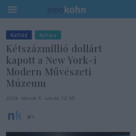
Kilépés
a
tartalomba
Külföld
Kultúra
Kétszázmillió dollárt
kapott a New York-i
Modern Művészeti
Múzeum
2019. február 6. szerda, 12:45
MTI