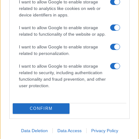
I want to allow Google to enable storage
related to analytics like cookies on web or
device identifiers in apps.
I want to allow Google to enable storage
related to functionality of the website or app.
Egy különleges családi járattal 140 új
alijázó érkezett Izraelbe
I want to allow Google to enable storage
related to personalization.
I want to allow Google to enable storage
related to security, including authentication
functionality and fraud prevention, and other
user protection.
CONFIRM
Data Deletion
Data Access
Privacy Policy