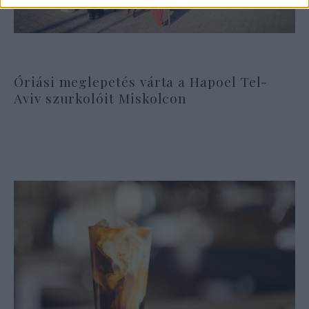
Óriási meglepetés várta a Hapoel Tel-
Aviv szurkolóit Miskolcon