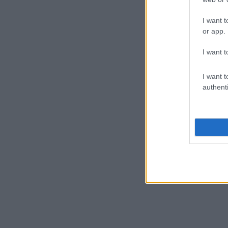
izr
mér
I want t
or app.
I want t
I want t
authenti
Wal