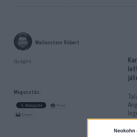
Wallenstein Róbert
Kar
Újságíró
let
ját
Megosztás:
Tal
Ang
Print
leg
Email
sza
pon
Neokohn 