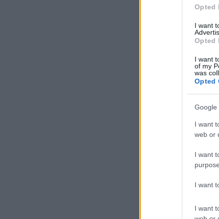
me
Opted 
I want 
Advertis
Ez 
Opted 
hog
I want t
ess
of my P
was col
tit
Opted 
álo
dir
Google 
I want t
Kar
web or d
szé
I want t
ker
purpose
szt
I want 
Ede
I want t
zsi
web or d