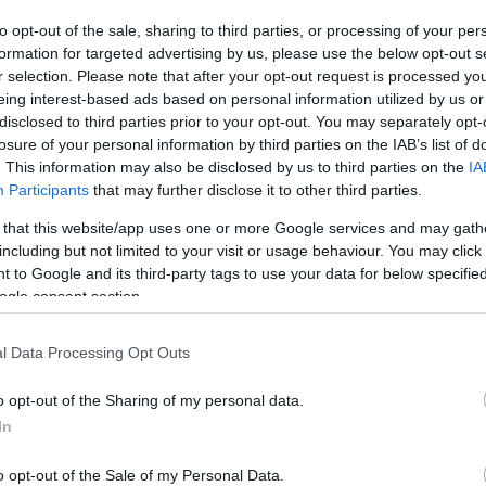
üttest. Ezzel a játék jelenkori legnagyobb irányít
noki gyűrűjét szerezte meg.
to opt-out of the sale, sharing to third parties, or processing of your per
formation for targeted advertising by us, please use the below opt-out s
r selection. Please note that after your opt-out request is processed y
e ennyi elsőséget jegyez Julain Edelman, a Patriots
eing interest-based ads based on personal information utilized by us or
ontos elkapásokért és nagy nyargalásokért is fele
disclosed to third parties prior to your opt-out. You may separately opt-
tonhoz köthető elit alakulatnál. Négyszer játszot
losure of your personal information by third parties on the IAB’s list of
. This information may also be disclosed by us to third parties on the
IA
madik elsőségét abszolút megkoronázza az, hogy ő
Participants
that may further disclose it to other third parties.
ékosnak. Ezzel alighanem bérletet váltott magának
 that this website/app uses one or more Google services and may gath
including but not limited to your visit or usage behaviour. You may click 
lman pályafutása és élete is regényes. Kaliforniá
 to Google and its third-party tags to use your data for below specifi
zsidó édesapja hatására a judaizmust választja. Ab
ogle consent section.
kerülhetetlenül névjegyét, amelyben éppen hogy c
álasztás után, ráadásul egy középszerű egyetemi c
l Data Processing Opt Outs
assága (179 cm), se súlya (90 kg) alapján nem jóso
o opt-out of the Sharing of my personal data.
ere mellett kiemelkedik két évvel ezelőtti teljesít
In
rányból nyerte meg a Super Bowlt, köszönhetően E
apását minden idők egyik legkülönlegesebb döntőbe
o opt-out of the Sale of my Personal Data.