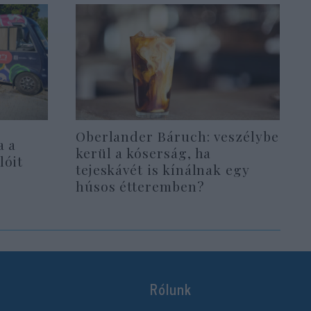
Oberlander Báruch: veszélybe
a a
kerül a kóserság, ha
lóit
tejeskávét is kínálnak egy
húsos étteremben?
Rólunk