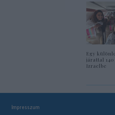
Egy különl
járattal 140
Izraelbe
Impresszum