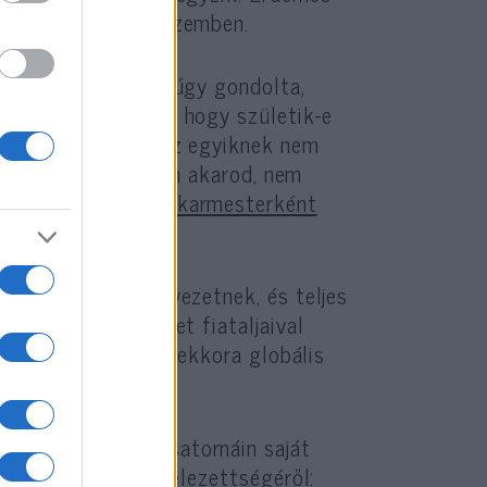
árom ellenféllel szemben.
len hogy ő maga is úgy gondolta,
re még nem ismert, hogy születik-e
t már publikált. Az egyiknek nem
ációként. („Ha igazán akarod, nem
árom évvel ezelőtt
karmesterként
b adományozó szervezetnek, és teljes
filantróp szervezet fiataljaival
Izrael-imázsvideót
ekkora globális
ztol közösségi csatornáin saját
s hitet tett elkötelezettségéről: