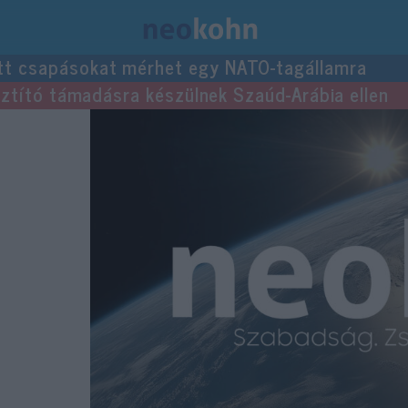
tt csapásokat mérhet egy NATO-tagállamra
usztító támadásra készülnek Szaúd-Arábia ellen