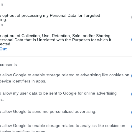
gnézni
ahogy egyedül ugrik és harcol a levegőben h
In
to opt-out of processing my Personal Data for Targeted
ing.
a harcosság mindig is jellemezte. Talán nem vélet
In
y érdemes lehet papírra vetni közlendőjét. Egyelő
o opt-out of Collection, Use, Retention, Sale, and/or Sharing
zékötet a tollából, mindenesetre két gyerekkönyve
ersonal Data that Is Unrelated with the Purposes for which it
lected.
koltan cionista vonala is van – Herzl-t idézi motiv
Out
m”) Edelman sokoldalúságáról tanúskodik, hogy h
igált egy zenekart jótékonysági célból.
consents
o allow Google to enable storage related to advertising like cookies on
itatív aktivitása régóta ismert, maga is tagja töb
evice identifiers in apps.
lességgel támogatója Izrael államának. Pár éve egy 
o allow my user data to be sent to Google for online advertising
este fel az országot. Ritkán látni ennyire önfeledt
s.
rárral.
to allow Google to send me personalized advertising.
lman, aki magától értetődő természetességgel pos
o allow Google to enable storage related to analytics like cookies on
dó ünnepléseiről, több alkalommal a pálya mellett i
evice identifiers in apps.