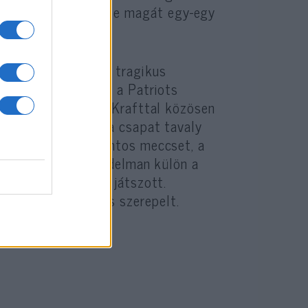
relkezve vetette bele magát egy-egy
 kimutatva.
gi zsinagóga elleni
tragikus
kedett maradandót: a Patriots
donosával, Robert Krafttal közösen
dozatokról. Amíg a csapat tavaly
rgben játszott fontos meccset, a
zsinagógába, míg Edelman külön a
tt sportcipőjében játszott.
 11 áldozat neve is szerepelt.