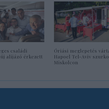
eges családi
Óriási meglepetés várt
 új alijázó érkezett
Hapoel Tel-Aviv szurko
Miskolcon