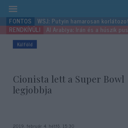
Kilépés
WSJ: Putyin hamarosan korlátozo
a
Al Arabiya: Irán és a húszik p
tartalomba
Külföld
Cionista lett a Super Bowl
legjobbja
2019. február 4. hétfő, 15:30