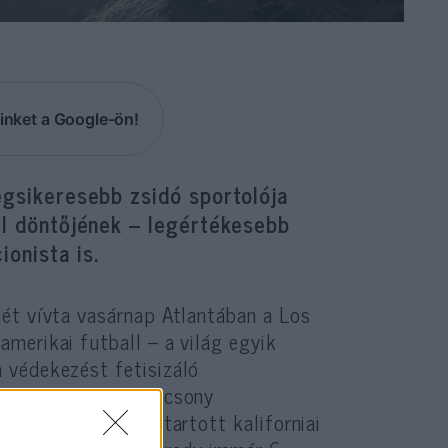
inket a Google-ön!
egsikeresebb zsidó sportolója
all döntőjének – legértékesebb
onista is.
ét vívta vasárnap Atlantában a Los
merikai futball – a világ egyik
 védekezést fetisizáló
pségét. Rekord alacsony
az esélyesebbnek tartott kaliforniai