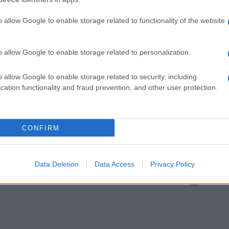
aeli kitűzővel, sapkával vagy épp zászlóval felsze
kőzésbe, például éppen aktuális BDS-ellenességét
o allow Google to enable storage related to functionality of the website
Legutóbb a pittshbur
o allow Google to enable storage related to personalization.
merénylet után csele
ugyancsak zsidó tulaj
o allow Google to enable storage related to security, including
cation functionality and fraud prevention, and other user protection.
emlékeztek meg az ál
decemberben Pittshbu
tulaj ellátogatott a 
CONFIRM
mérkőzésre készíttete
Utóbbiakon az elhunyt
Data Deletion
Data Access
Privacy Policy
lenstein Róbert összes cikkét elolvashatja
itt
.