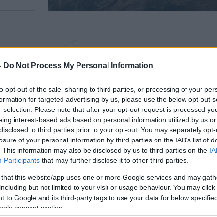
A legfrissebb hírekért kövessen m
-
Do Not Process My Personal Information
to opt-out of the sale, sharing to third parties, or processing of your per
 talált megoldást a Music FM-et működtető Pr
formation for targeted advertising by us, please use the below opt-out s
y a Médiatanács nem hosszabbította meg a rád
r selection. Please note that after your opt-out request is processed y
iaszolgáltatási jogosultságát, ezért csütörtö
eing interest-based ads based on personal information utilized by us or
disclosed to third parties prior to your opt-out. You may separately opt-
dió –
tudta meg
a Media1.hu.
losure of your personal information by third parties on the IAB’s list of
. This information may also be disclosed by us to third parties on the
IA
Participants
that may further disclose it to other third parties.
usic FM hétfőn meg is kezdte a búcsúzkodást a
F
lanatig reménykedtek benne, hogy ez elkerülhető le
 that this website/app uses one or more Google services and may gath
including but not limited to your visit or usage behaviour. You may click 
 to Google and its third-party tags to use your data for below specifi
dtuk, a Music FM rengeteg hallgatónak jelentett 
ogle consent section.