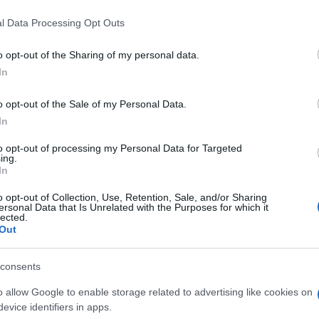
ütt ébredtünk, együtt autóztunk, együtt buliztunk
t, hogy vagyunk egymásnak, mi nektek, ti nekünk.
l Data Processing Opt Outs
ben segítettünk, ahol csak tudtunk. Veletek elképe
o opt-out of the Sharing of my personal data.
atjait nyertük és felépítettük Magyarország legn
In
zemünk láttára nőtt fel a rádió kutyája, Music Mál
álkozik a munkahelyén…”
o opt-out of the Sale of my Personal Data.
In
édiatanács korábban azzal indokolta döntését, ho
to opt-out of processing my Personal Data for Targeted
apest 89,5 MHz-re vonatkozó kérelmét, hogy a sz
ing.
In
alommal is súlyosan vétett a gyermekek védelmére
részt adatszolgáltatási kötelezettségét több íz
o opt-out of Collection, Use, Retention, Sale, and/or Sharing
ersonal Data that Is Unrelated with the Purposes for which it
iaszolgáltatási díjtartozása is volt kérelme előter
lected.
Out
édiatanács a Sláger FM-et is elnémította volna idé
consents
et működtető cég felvásárlásával átköltöztek a v
o allow Google to enable storage related to advertising like cookies on
zülő Rock FM frekvenciájára.
evice identifiers in apps.