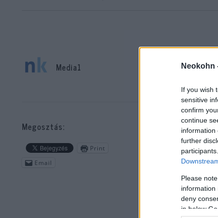
Media1
Neokohn 
If you wish 
Nem
sensitive in
hog
confirm you
méd
continue se
Megosztás:
information 
rá
further disc
Print
participants
Downstream 
Email
A M
pil
Please note
information 
deny consent
„Tu
in below Go