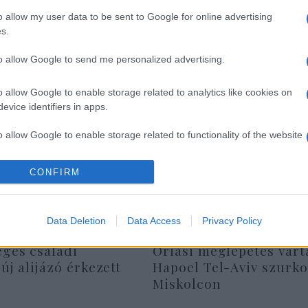
dtől egyébként egy új rádió, a Manna FM megkezd
o allow my user data to be sent to Google for online advertising
s.
apesti frekvencián, a Budapest 98,6 MHz-en.
to allow Google to send me personalized advertising.
o allow Google to enable storage related to analytics like cookies on
evice identifiers in apps.
o allow Google to enable storage related to functionality of the website
CONFIRM
o allow Google to enable storage related to personalization.
o allow Google to enable storage related to security, including
Data Deletion
Data Access
Privacy Policy
cation functionality and fraud prevention, and other user protection.
eges családi
Óriási meglepetés várt
 új alijázó érkezett
Hapoel Tel-Aviv szurko
Miskolcon