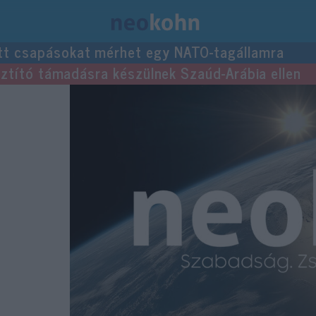
tt csapásokat mérhet egy NATO-tagállamra
usztító támadásra készülnek Szaúd-Arábia ellen