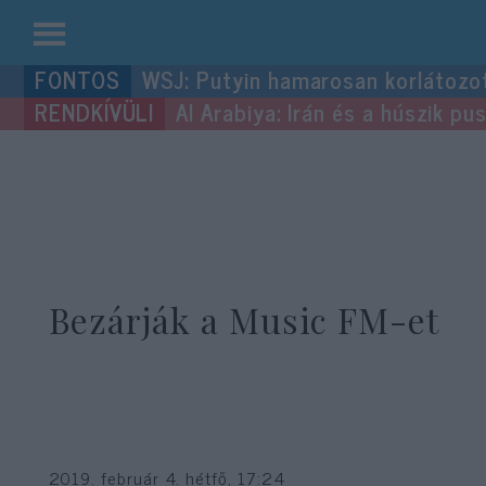
Kilépés
WSJ: Putyin hamarosan korlátozo
a
Al Arabiya: Irán és a húszik p
tartalomba
Bezárják a Music FM-et
2019. február 4. hétfő, 17:24