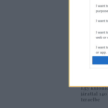
Ked
I want t
purpose
bud
I want 
I want t
web or d
I want t
or app.
I want t
I want t
authenti
Egy különl
járattal 140
Izraelbe