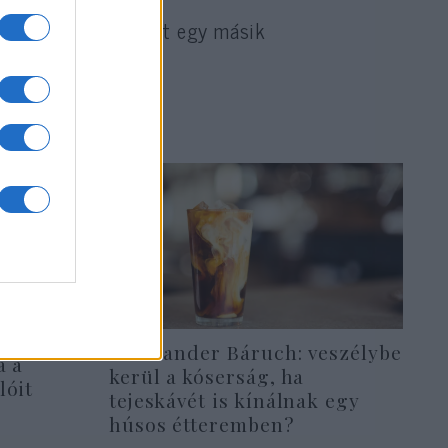
i hivatalos műsorát egy másik
Oberlander Báruch: veszélybe
a a
kerül a kóserság, ha
lóit
tejeskávét is kínálnak egy
húsos étteremben?