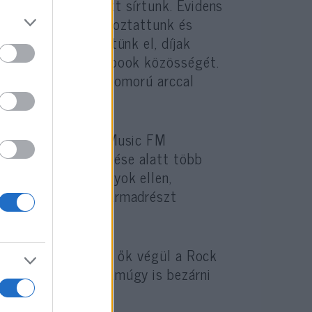
 és sokszor együtt sírtunk. Evidens
 Hét éven át szórakoztattunk és
sztő sikereket értünk el, díjak
agyobb rádiós Facebook közösségét.
na, aki most sok szomorú arccal
gy elutasította a Music FM
olgáltató a működése alatt több
 vonatkozó szabályok ellen,
ben megsértette, harmadrészt
jesztésekor.
n február 2-től, de ők végül a Rock
eszteségei miatt amúgy is bezárni