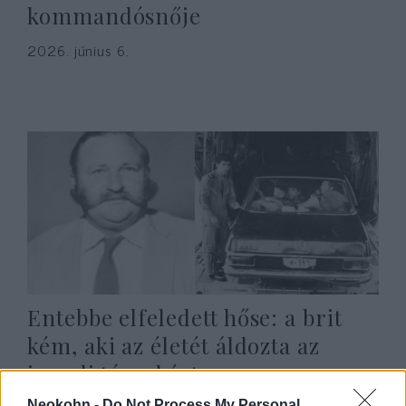
kommandósnője
2026. június 6.
Entebbe elfeledett hőse: a brit
kém, aki az életét áldozta az
izraeli túszokért
Neokohn -
Do Not Process My Personal