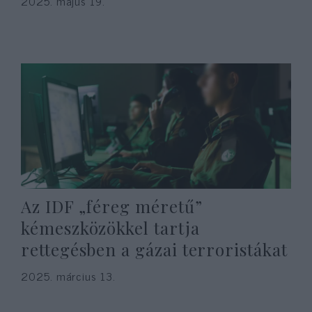
2025. május 19.
Az IDF „féreg méretű”
kémeszközökkel tartja
rettegésben a gázai terroristákat
2025. március 13.