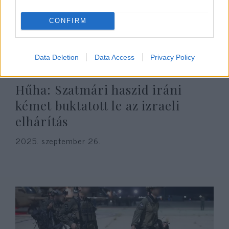
CONFIRM
Data Deletion
Data Access
Privacy Policy
Hűha: Szatmári haszid iráni
kémet buktatott le az izraeli
elhárítás
2025. szeptember 26.