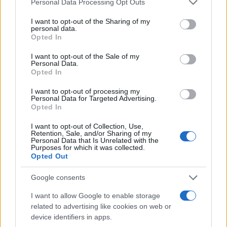
Personal Data Processing Opt Outs
services and may gather and store information including but
not limited to your visit or usage behaviour. You may click to
I want to opt-out of the Sharing of my
personal data.
grant or deny consent to Google and its third-party tags to
Opted In
use your data for below specified purposes in below Google
consent section.
I want to opt-out of the Sale of my
Personal Data.
Opted In
I want to opt-out of processing my
Personal Data for Targeted Advertising.
Opted In
I want to opt-out of Collection, Use,
Retention, Sale, and/or Sharing of my
Az izraeli hadsereg szerint
Personal Data that Is Unrelated with the
Purposes for which it was collected.
veszélyesek az androidos
Opted Out
telefonok
Google consents
2025. november 27.
I want to allow Google to enable storage
related to advertising like cookies on web or
device identifiers in apps.