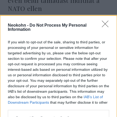
éven belül támadást indíthat a
NATO ellen
2025. december 28.
Neokohn -
Do Not Process My Personal
Information
If you wish to opt-out of the sale, sharing to third parties, or
processing of your personal or sensitive information for
targeted advertising by us, please use the below opt-out
section to confirm your selection. Please note that after your
opt-out request is processed you may continue seeing
interest-based ads based on personal information utilized by
us or personal information disclosed to third parties prior to
your opt-out. You may separately opt-out of the further
disclosure of your personal information by third parties on the
IAB’s list of downstream participants. This information may
Akcióban Sin Bét: Lebukott egy
also be disclosed by us to third parties on the
IAB’s List of
orosz kém Izraelben!
Downstream Participants
that may further disclose it to other
third parties.
2025. december 19.
Please note that this website/app uses one or more Google