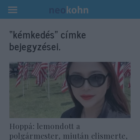
Kilépés
a
“kémkedés”
címke
tartalomba
bejegyzései.
Hoppá: lemondott a
polgármester, miután elismerte,