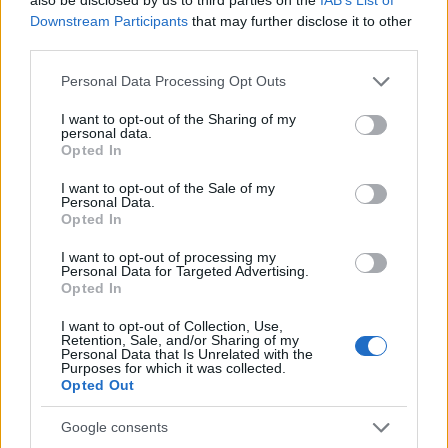
Újra bevetésen a Shayetet: Egy
Downstream Participants
that may further disclose it to other
hatalmas hajó próbálta meg
third parties.
áttörni a gázai blokádot!
Please note that this website/app uses one or more Google
Personal Data Processing Opt Outs
services and may gather and store information including but
2025. október 8.
not limited to your visit or usage behaviour. You may click to
I want to opt-out of the Sharing of my
personal data.
grant or deny consent to Google and its third-party tags to
Opted In
use your data for below specified purposes in below Google
consent section.
I want to opt-out of the Sale of my
Personal Data.
Opted In
I want to opt-out of processing my
Personal Data for Targeted Advertising.
Opted In
I want to opt-out of Collection, Use,
Retention, Sale, and/or Sharing of my
Personal Data that Is Unrelated with the
Purposes for which it was collected.
Opted Out
Nem vicc: Greta Thunbergék
újabb hajókat indítottak Gáza
Google consents