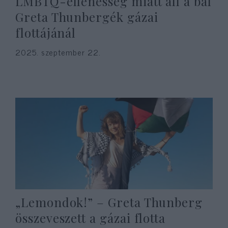
LMBTQ-ellenesség miatt áll a bál
Greta Thunbergék gázai
flottájánál
2025. szeptember 22.
„Lemondok!” – Greta Thunberg
összeveszett a gázai flotta