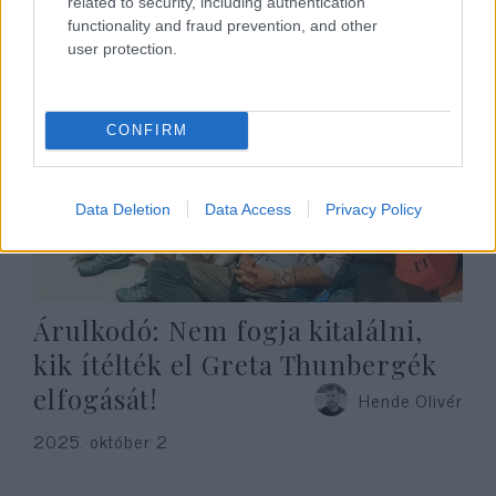
2025. október 3.
related to security, including authentication
functionality and fraud prevention, and other
user protection.
CONFIRM
Data Deletion
Data Access
Privacy Policy
Árulkodó: Nem fogja kitalálni,
kik ítélték el Greta Thunbergék
elfogását!
Hende Olivér
2025. október 2.