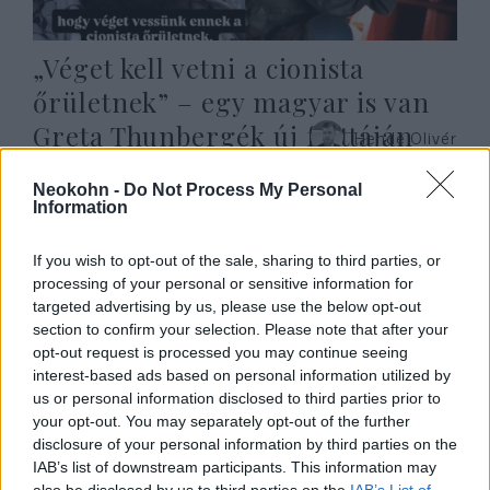
„Véget kell vetni a cionista
őrületnek” – egy magyar is van
Greta Thunbergék új flottáján
Hende Olivér
2026. április 24.
Neokohn -
Do Not Process My Personal
Information
If you wish to opt-out of the sale, sharing to third parties, or
processing of your personal or sensitive information for
targeted advertising by us, please use the below opt-out
section to confirm your selection. Please note that after your
opt-out request is processed you may continue seeing
interest-based ads based on personal information utilized by
us or personal information disclosed to third parties prior to
your opt-out. You may separately opt-out of the further
disclosure of your personal information by third parties on the
IAB’s list of downstream participants. This information may
also be disclosed by us to third parties on the
IAB’s List of