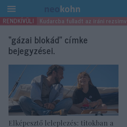
Kilépés
Kudarcba fulladt az iráni rezsimv
a
tartalomba
“gázai blokád”
címke
bejegyzései.
Elképesztő leleplezés: titokban a