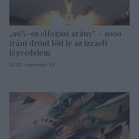
„99%-os elfogási arány” – 1000
iráni drónt lőtt le az izraeli
légvédelem
2025. november 27.