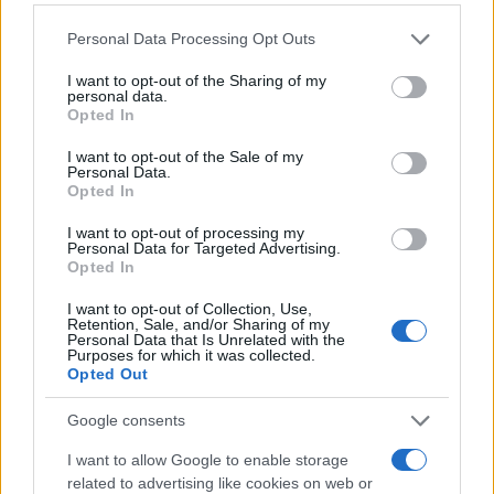
fordulóra
Please note that this website/app uses one or more Google
Personal Data Processing Opt Outs
2025. szeptember 17.
services and may gather and store information including but
not limited to your visit or usage behaviour. You may click to
I want to opt-out of the Sharing of my
personal data.
grant or deny consent to Google and its third-party tags to
Opted In
use your data for below specified purposes in below Google
consent section.
I want to opt-out of the Sale of my
Personal Data.
Opted In
I want to opt-out of processing my
Personal Data for Targeted Advertising.
Opted In
I want to opt-out of Collection, Use,
Retention, Sale, and/or Sharing of my
Personal Data that Is Unrelated with the
Purposes for which it was collected.
The Jerusalem Post: Női Moszad-
Opted Out
ügynökök tucatjai csaptak le
Google consents
Iránban
I want to allow Google to enable storage
related to advertising like cookies on web or
2025. szeptember 15.