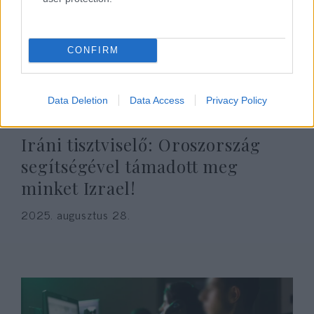
CONFIRM
Data Deletion
Data Access
Privacy Policy
Iráni tisztviselő: Oroszország
segítségével támadott meg
minket Izrael!
2025. augusztus 28.