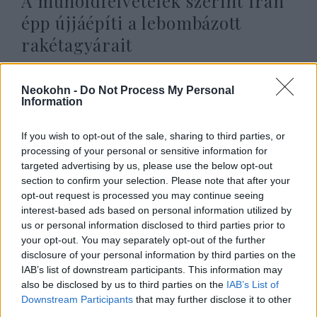
A műholdfelvételek szerint Irán
épp újjáépíti a lebombázott
rakétagyárait
2025. szeptember 26.
Neokohn -
Do Not Process My Personal
Information
If you wish to opt-out of the sale, sharing to third parties, or
processing of your personal or sensitive information for
targeted advertising by us, please use the below opt-out
section to confirm your selection. Please note that after your
opt-out request is processed you may continue seeing
interest-based ads based on personal information utilized by
us or personal information disclosed to third parties prior to
your opt-out. You may separately opt-out of the further
disclosure of your personal information by third parties on the
IAB’s list of downstream participants. This information may
„Újabb összecsapás jön” – Izrael
also be disclosed by us to third parties on the
IAB’s List of
és Irán már készül a következő
Downstream Participants
that may further disclose it to other
third parties.