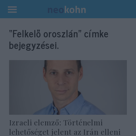
Kilépés
a
“Felkelő oroszlán”
címke
tartalomba
bejegyzései.
Izraeli elemző: Történelmi
lehetőséget jelent az Irán elleni